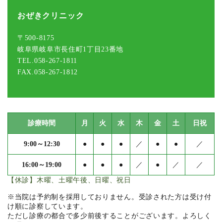
おぜきクリニック
〒500-8175
岐阜県岐阜市長住町1丁目23番地
TEL.058-267-1811
FAX.058-267-1812
診療時間
月
火
水
木
金
土
日祝
9:00～12:30
●
●
●
／
●
●
／
16:00～19:00
●
●
●
／
●
／
／
【休診】木曜、土曜午後、日曜、祝日
※当院は予約制を採用しておりません。受診された方は受け付
け順に診察しています。
ただし診療の都合で多少前後することがございます。よろしく