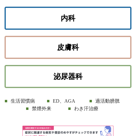
内科
皮膚科
泌尿器科
生活習慣病
ED、AGA
過活動膀胱
禁煙外来
わき汗治療